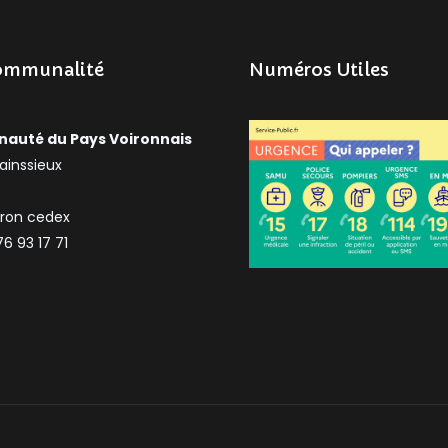
ommunalité
Numéros Utiles
uté du Pays Voironnais
ainssieux
iron cedex
76 93 17 71