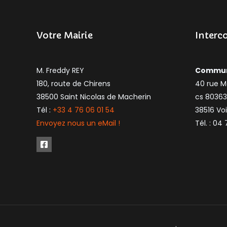
Votre Mairie
Interc
M. Freddy REY
Communa
180, route de Chirens
40 rue M
38500 Saint Nicolas de Macherin
cs 80363
Tél :
+33 4 76 06 01 54
38516 Vo
Envoyez nous un eMail !
Tél. : 04 