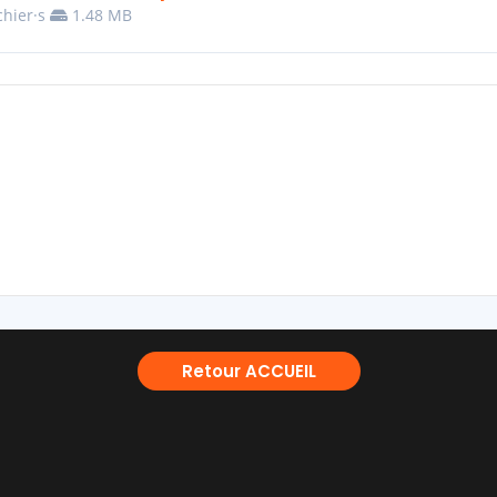
chier·s
1.48 MB
Retour ACCUEIL