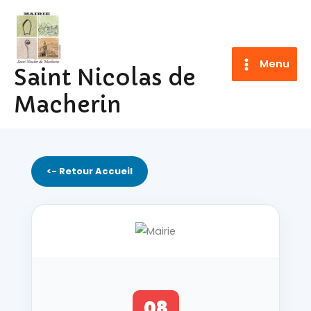
Aller
au
contenu
Menu
Saint Nicolas de
Macherin
<- Retour Accueil
08