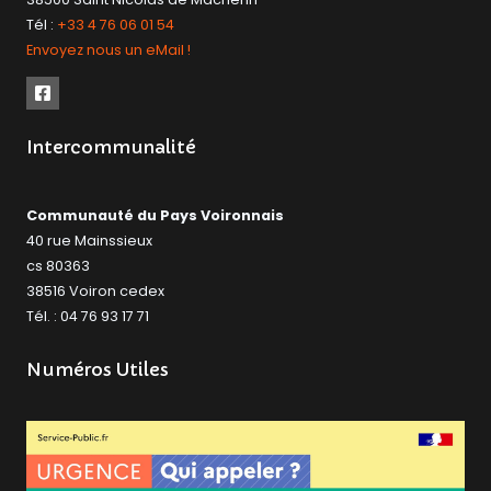
Tél :
+33 4 76 06 01 54
Envoyez nous un eMail !
Intercommunalité
Communauté du Pays Voironnais
40 rue Mainssieux
cs 80363
38516 Voiron cedex
Tél. : 04 76 93 17 71
Numéros Utiles