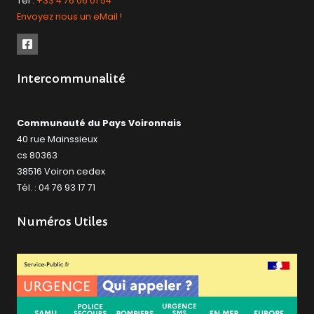
Tél :
+33 4 76 06 01 54
Envoyez nous un eMail !
Intercommunalité
Communauté du Pays Voironnais
40 rue Mainssieux
cs 80363
38516 Voiron cedex
Tél. : 04 76 93 17 71
Numéros Utiles