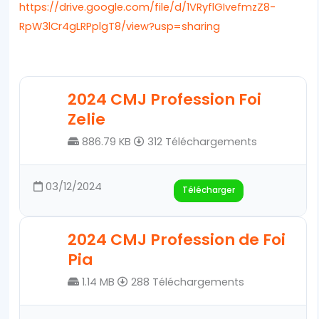
https://drive.google.com/file/d/1VRyflGIvefmzZ8-
RpW3lCr4gLRPplgT8/view?usp=sharing
2024 CMJ Profession Foi
Zelie
886.79 KB
312 Téléchargements
03/12/2024
Télécharger
2024 CMJ Profession de Foi
Pia
1.14 MB
288 Téléchargements