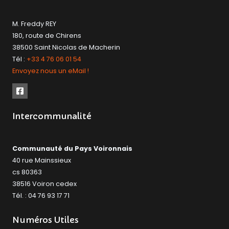
M. Freddy REY
180, route de Chirens
38500 Saint Nicolas de Macherin
Tél :
+33 4 76 06 01 54
Envoyez nous un eMail !
Intercommunalité
Communauté du Pays Voironnais
40 rue Mainssieux
cs 80363
38516 Voiron cedex
Tél. : 04 76 93 17 71
Numéros Utiles