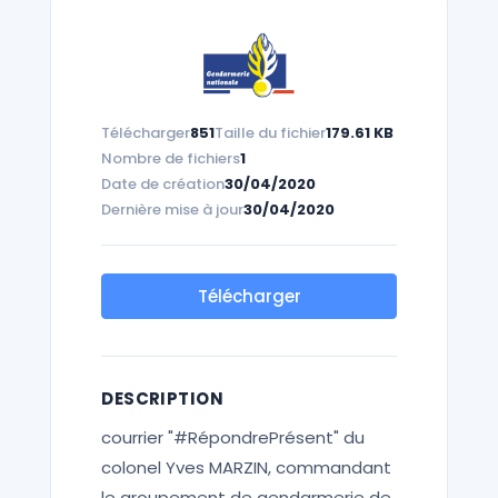
Télécharger
851
Taille du fichier
179.61 KB
Nombre de fichiers
1
Date de création
30/04/2020
Dernière mise à jour
30/04/2020
Télécharger
DESCRIPTION
courrier "#RépondrePrésent" du
colonel Yves MARZIN, commandant
le groupement de gendarmerie de