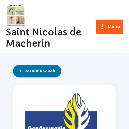
Aller
au
contenu
Menu
Saint Nicolas de
Macherin
<- Retour Accueil