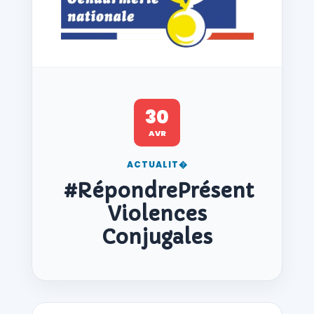
30
AVR
ACTUALIT�
#RépondrePrésent
Violences
Conjugales