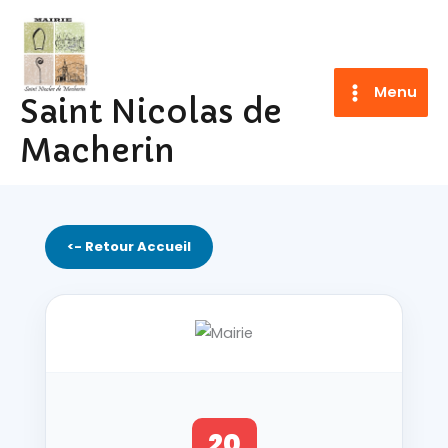
Aller
au
contenu
Menu
Saint Nicolas de
Macherin
<- Retour Accueil
20