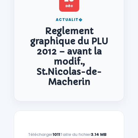
DÉC
ACTUALIT�
Reglement
graphique du PLU
2012 – avant la
modif.,
St.Nicolas-de-
Macherin
Télécharger
1011
Taille du fichier
3.14 MB