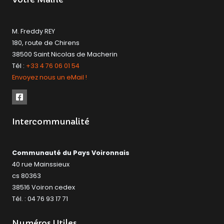
M. Freddy REY
180, route de Chirens
38500 Saint Nicolas de Macherin
Tél :
+33 4 76 06 01 54
Envoyez nous un eMail !
Intercommunalité
Communauté du Pays Voironnais
40 rue Mainssieux
cs 80363
38516 Voiron cedex
Tél. : 04 76 93 17 71
Numéros Utiles