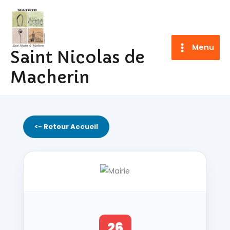
Aller
au
contenu
Menu
Saint Nicolas de
Macherin
<- Retour Accueil
26