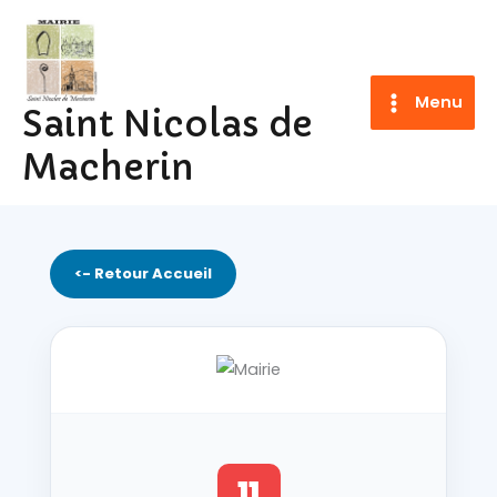
Aller
au
contenu
Menu
Saint Nicolas de
Macherin
<- Retour Accueil
11