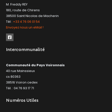
M. Freddy REY
180, route de Chirens
38500 Saint Nicolas de Macherin
Tél :
+33 4 76 06 01 54
Envoyez nous un eMail !
Intercommunalité
Communauté du Pays Voironnais
40 rue Mainssieux
cs 80363
38516 Voiron cedex
Tél. : 04 76 93 17 71
Numéros Utiles