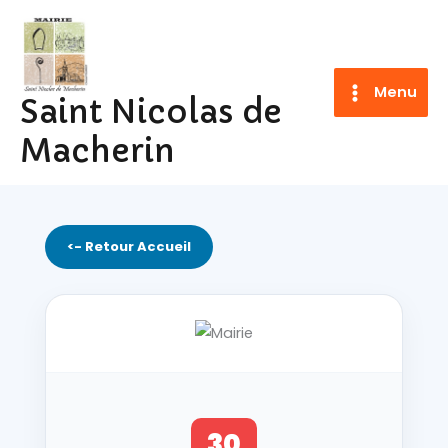
Aller
au
contenu
Menu
Saint Nicolas de
Macherin
<- Retour Accueil
30