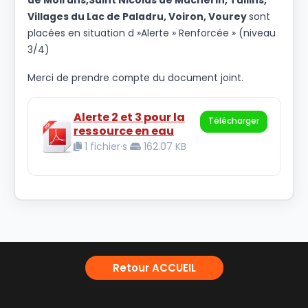
de Moirans,Saint Nicolas de Macherin, Tullins,
Villages du Lac de Paladru, Voiron, Vourey
sont
placées en situation d »Alerte » Renforcée » (niveau
3/4)
Merci de prendre compte du document joint.
Alerte 2 et 3 pour la
Télécharger
ressource en eau
1 fichier·s
162.07 KB
Retour ACCUEIL