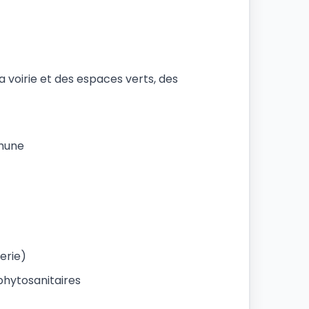
 voirie et des espaces verts, des
mmune
erie)
 phytosanitaires