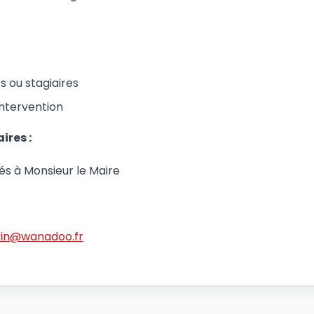
s ou stagiaires
’intervention
ires :
és à Monsieur le Maire
rin@wanadoo.fr