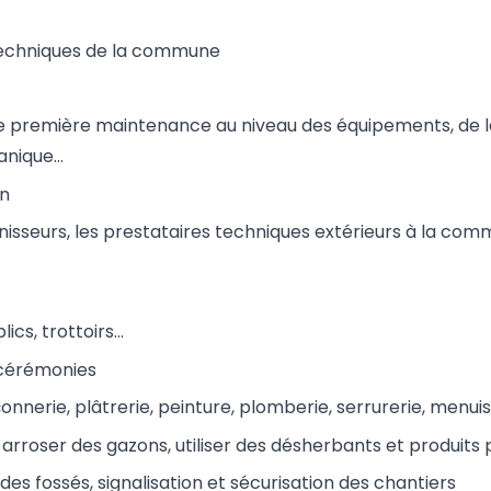
 techniques de la commune
e première maintenance au niveau des équipements, de la
canique…
on
ournisseurs, les prestataires techniques extérieurs à la co
ics, trottoirs…
s cérémonies
nnerie, plâtrerie, peinture, plomberie, serrurerie, menuis
t arroser des gazons, utiliser des désherbants et produits
 des fossés, signalisation et sécurisation des chantiers