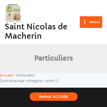
Aller
au
contenu
Menu
Saint Nicolas de
Macherin
Particuliers
Accueil
Particuliers
[comarquage category= »part »]
Retour ACCUEIL