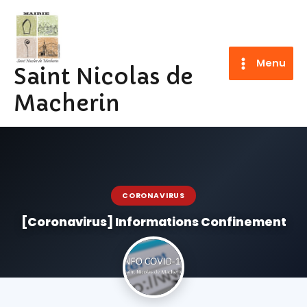
Aller
au
contenu
Menu
Saint Nicolas de
Macherin
CORONAVIRUS
[Coronavirus] Informations Confinement