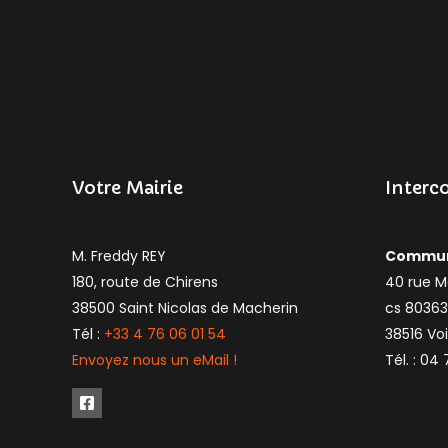
Votre Mairie
Interc
M. Freddy REY
Communa
180, route de Chirens
40 rue M
38500 Saint Nicolas de Macherin
cs 80363
Tél :
+33 4 76 06 01 54
38516 Vo
Envoyez nous un eMail !
Tél. : 04 