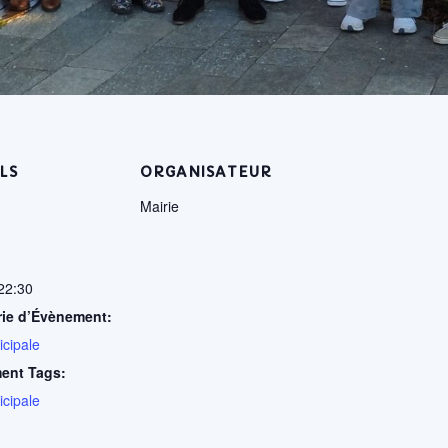
LS
ORGANISATEUR
Mairie
 22:30
rie d’Évènement:
icipale
ent Tags:
icipale