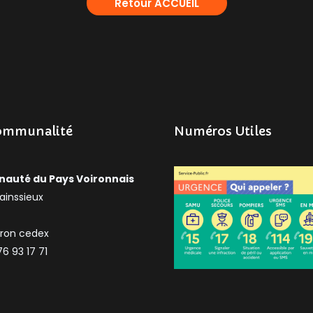
Retour ACCUEIL
ommunalité
Numéros Utiles
uté du Pays Voironnais
ainssieux
iron cedex
76 93 17 71