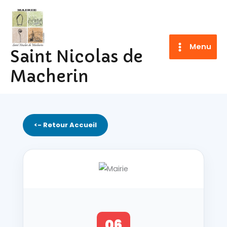
Aller
au
contenu
Menu
Saint Nicolas de
Macherin
<- Retour Accueil
06