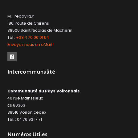
M. Freddy REY
180, route de Chirens
38500 Saint Nicolas de Macherin
Tél :
+33 4 76 06 01 54
Envoyez nous un eMail !
Intercommunalité
Communauté du Pays Voironnais
40 rue Mainssieux
cs 80363
38516 Voiron cedex
Tél. : 04 76 93 17 71
Numéros Utiles