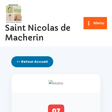
Aller
au
contenu
Menu
Saint Nicolas de
Macherin
<- Retour Accueil
07