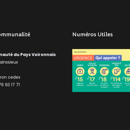
ommunalité
Numéros Utiles
uté du Pays Voironnais
ainssieux
iron cedex
76 93 17 71