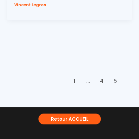
Vincent Legros
1
…
4
5
Retour ACCUEIL