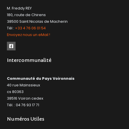
M. Freddy REY
180, route de Chirens
38500 Saint Nicolas de Macherin
Tél :
+33 4 76 06 01 54
Envoyez nous un eMail !
Intercommunalité
Communauté du Pays Voironnais
40 rue Mainssieux
cs 80363
38516 Voiron cedex
Tél. : 04 76 93 17 71
Numéros Utiles