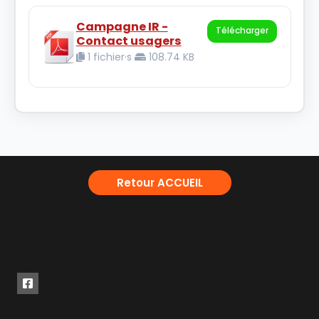
Campagne IR -
Télécharger
Contact usagers
1 fichier·s
108.74 KB
Retour ACCUEIL