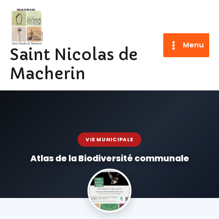
Aller
au
contenu
Menu
Saint Nicolas de
Macherin
VIE MUNICIPALE
Atlas de la Biodiversité communale